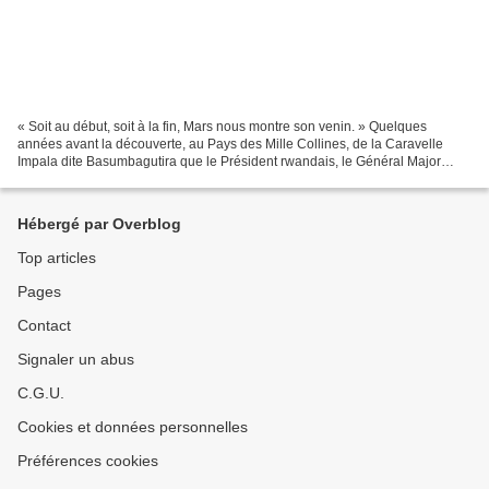
« Soit au début, soit à la fin, Mars nous montre son venin. » Quelques
années avant la découverte, au Pays des Mille Collines, de la Caravelle
Impala dite Basumbagutira que le Président rwandais, le Général Major
Habyarimana Juvénal (°08.03.1937 - †06.04.1994)...
Hébergé par Overblog
Top articles
Pages
Contact
Signaler un abus
C.G.U.
Cookies et données personnelles
Préférences cookies