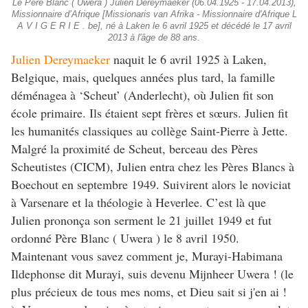
Le Père Blanc ( Uwera ) Julien Dereymaeker (06.04.1925 - 17.04.2013),
Missionnaire d’Afrique [Missionaris van Afrika - Missionnaire d'Afrique L
A V I G E R I E . be], né à Laken le 6 avril 1925 et décédé le 17 avril
2013 à l'âge de 88 ans.
Julien Dereymaeker
naquit le 6 avril 1925 à Laken,
Belgique, mais, quelques années plus tard, la famille
déménagea à ‘Scheut’ (Anderlecht), où Julien fit son
école primaire. Ils étaient sept frères et sœurs. Julien fit
les humanités classiques au collège Saint-Pierre à Jette.
Malgré la proximité de Scheut, berceau des Pères
Scheutistes (CICM), Julien entra chez les Pères Blancs à
Boechout en septembre 1949. Suivirent alors le noviciat
à Varsenare et la théologie à Heverlee. C’est là que
Julien prononça son serment le 21 juillet 1949 et fut
ordonné Père Blanc ( Uwera ) le 8 avril 1950.
Maintenant vous savez comment je, Murayi-Habimana
Ildephonse dit Murayi, suis devenu Mijnheer Uwera ! (le
plus précieux de tous mes noms, et Dieu sait si j'en ai !