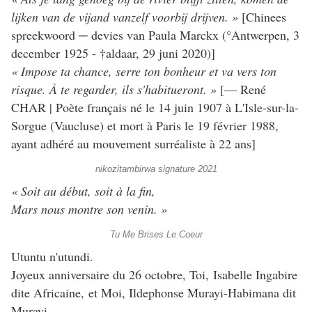
lijken van de vijand vanzelf voorbij drijven. »
[Chinees
spreekwoord ─ devies van Paula Marckx (°Antwerpen, 3
december 1925 - †aldaar, 29 juni 2020)]
« Impose ta chance, serre ton bonheur et va vers ton
risque. À te regarder, ils s'habitueront. »
[— René
CHAR | Poète français né le 14 juin 1907 à L'Isle-sur-la-
Sorgue (Vaucluse) et mort à Paris le 19 février 1988,
ayant adhéré au mouvement surréaliste à 22 ans]
nikozitambirwa signature 2021
« Soit au début, soit à la fin,
Mars nous montre son venin. »
Tu Me Brises Le Coeur
Utuntu n'utundi.
Joyeux anniversaire du 26 octobre, Toi, Isabelle Ingabire
dite Africaine, et Moi, Ildephonse Murayi-Habimana dit
Murayi