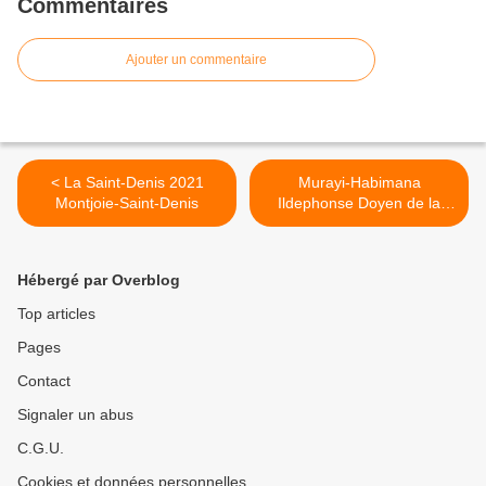
Commentaires
Ajouter un commentaire
< La Saint-Denis 2021
Murayi-Habimana
Montjoie-Saint-Denis
Ildephonse Doyen de la
Faculté de Droit de l'UNR le
17 décembre 1992 >
Hébergé par Overblog
Top articles
Pages
Contact
Signaler un abus
C.G.U.
Cookies et données personnelles