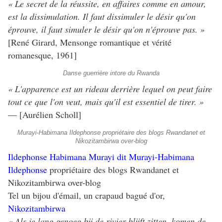
« Le secret de la réussite, en affaires comme en amour,
est la dissimulation. Il faut dissimuler le désir qu'on
éprouve, il faut simuler le désir qu'on n'éprouve pas. »
[René Girard, Mensonge romantique et vérité
romanesque, 1961]
Danse guerrière intore du Rwanda
« L'apparence est un rideau derrière lequel on peut faire
tout ce que l'on veut, mais qu'il est essentiel de tirer. »
― [Aurélien Scholl]
Murayi-Habimana Ildephonse propriétaire des blogs Rwandanet et
Nikozitambirwa over-blog
Ildephonse Habimana Murayi dit Murayi-Habimana
Ildephonse
propriétaire des blogs Rwandanet et
Nikozitambirwa over-blog
Tel un bijou d'émail, un crapaud bagué d'or,
Nikozitambirwa
« Als je lang genoeg bij de ­rivier blijft zitten, komen de