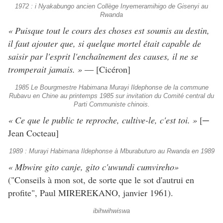
1972 : i Nyakabungo ancien Collège Inyemeramihigo de Gisenyi au
Rwanda
« Puisque tout le cours des choses est soumis au destin,
il faut ajouter que, si quelque mortel était capable de
saisir par l'esprit l'enchaînement des causes, il ne se
tromperait jamais. »
― [Cicéron]
1985 Le Bourgmestre Habimana Murayi Ildephonse de la commune
Rubavu en Chine au printemps 1985 sur invitation du Comité central du
Parti Communiste chinois.
« Ce que le public te reproche, cultive-le, c'est toi. »
[─
Jean Cocteau]
1989 : Murayi Habimana Ildephonse à Mburabuturo au Rwanda en 1989
« Mbwire gito canje, gito c'uwundi cumvireho»
("Conseils à mon sot, de sorte que le sot d'autrui en
profite", Paul MIREREKANO, janvier 1961).
ibihwihwiswa